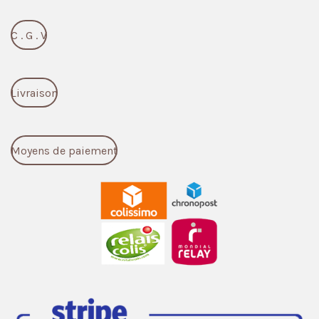
C . G . V
Livraison
Moyens de paiement