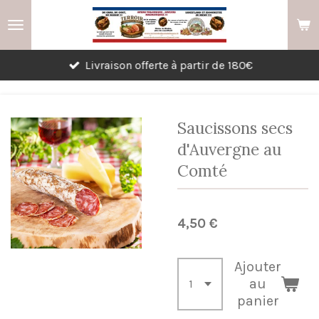
Passer
au
contenu
Livraison offerte à partir de 180€
principal
Saucissons secs
d'Auvergne au
Comté
4,50 €
Ajouter
au
panier