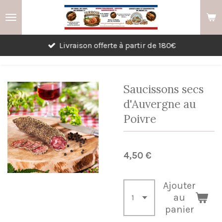
Passer
au
contenu
Livraison offerte à partir de 180€
principal
Saucissons secs
d'Auvergne au
Poivre
4,50 €
Ajouter
au
panier