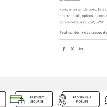
Porc, intestin de porc, faisa
dextrose, ail, épices, sucre
conservateurs E252, E250.
Peut contenir des traces de
P
P
P
a
a
a
r
r
r
t
t
t
a
a
a
g
g
g
e
e
e
r
r
r