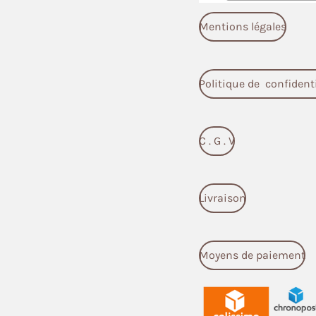
Mentions légales
Politique de confidenti
C . G . V
Livraison
Moyens de paiement