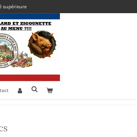
é supérieure
tact
cs