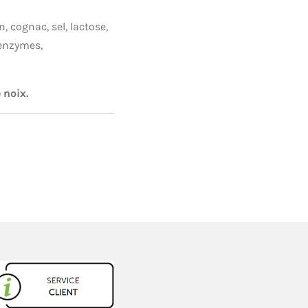
n, cognac, sel, lactose,
, enzymes,
 noix.