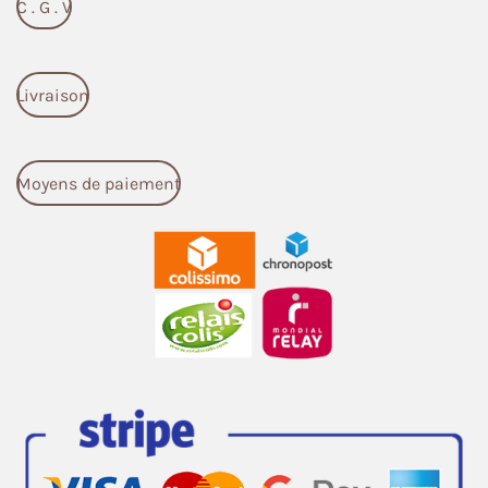
C . G . V
Livraison
Moyens de paiement