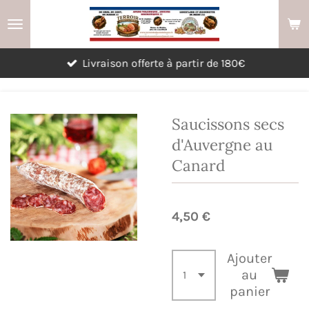
Passer
au
contenu
Livraison offerte à partir de 180€
principal
Saucissons secs
d'Auvergne au
Canard
4,50 €
Ajouter
au
panier