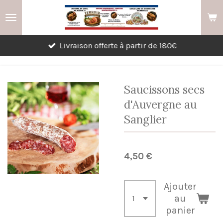
Passer
au
contenu
Livraison offerte à partir de 180€
principal
Saucissons secs
d'Auvergne au
Sanglier
4,50 €
Ajouter
au
panier