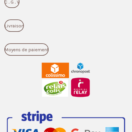
C . G . V
Livraison
Moyens de paiement