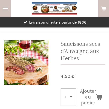
Passer
au
contenu
Livraison offerte à partir de 180€
principal
Saucissons secs
d'Auvergne aux
Herbes
4,50 €
Ajouter
au
panier